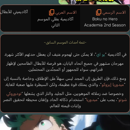
أكاديميتي للأبطال 
الاسم الرسمي
الاسم العربي
Boku no Hero
أكاديمية بطلي الموسم
Academia 2nd Season
الثاني
-تتمة أحداث الموسم السابق–
في أكاديمية “
يو اي
“، لا يمكن حتى لهجوم عنيف أن يعطل حدثهم الأكثر شهرة.
مهرجان مشهور في جميع أنحاء اليابان، هو فرصة للأبطال الطامحين لإظهار
قدراتهم، سواء للجمهور أو المجنِّدين المحتملين.
ومع ذلك، فإن الطريق إلى المجد ليس سهلاً على الإطلاق، وخاصة بالنسبة إلى
“
ميدوريا إيزوكو
“، والذي يمتلك قوة عظيمة، ولكن السيطرة عليها صعبة للغاية.
وخصوصا ضد زملائه الموهوبين، مثل الجليد والنار الذي يشعلها “
تودوروكي
شوتو
“، يجب على “
ميدوريا
” استخدام ذكائه الحاد وإتقان محيطه لتحقيق النصر
وإثبات قيمته للعالم.