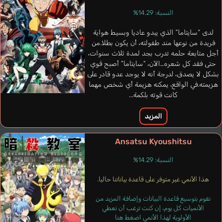
النسبة: 14.29%
لدى “سايتاما” الذي يبدو عاديا وبسيط هواية
فريدة من نوعها مند طفولته، أن يكون بطلا.من
أجل متابعة حلمه تدرب بجد لمدة ثلاث سنوات،
حتى فقد كل شعره…الآن، “سايتاما” أصبح قوي
بشكل لا يصدق، لدرجة أنه لا يوجد عدو قادر على
هزيمته.في الواقع، يمكنه هزيمة أي شخص مهما
كانت قوته بلكمة...
المزيد
Ansatsu Kyoushitsu
Dogan Meri
Villaverde
النسبة: 14.29%
ألماني
Miràs Irene
Soares Clara
Horta Luís
Andrea
إسباني
برتغالي
فرنسي
هذا الأنمي غير متوفر على قاعدة بياناتنا حاليا.
إسباني
نقوم بتوسيع قاعدة البيانات وإضافة المزيد من
Airjet
الأنميات كل يوم، إن كنت ترغب أن نعطي
الأولوية لهذا الأنمي اضغط هنا