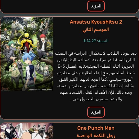
المزيد
Ansatsu Kyoushitsu 2
الموسم الثاني
النسبة: 14.29%
بعد عودة الطلاب لاستكمال الدراسة في النصف
الثاني للسنة الدراسية بعد أعمالهم البطولية في
الجزيرة أثناء العطلة الصيفية.تابع الفصل 3-E
شحذ أسلحتهم مع إبقاء أنظارهم على معلمهم
G
Al
bl
“كورو-سينسي”.كما أصبح لديهم الكثير للقلق
Sauer André
Carvalho Nina
Méyère Bruno
Navarro Jordi
eus
بشأنه إضافة لكونهم قلقين من معلمهم نفسه،
برتغالي
فرنسي
برتغالي
إسباني
ومع ذلك، فإن الأعداء القتلة، القدماء منهم
أ
والجدد يسعون للحصول على...
Uraraka Ochako
المزيد
Sakura Ayane
One Punch Man
رجل اللكمة الواحدة