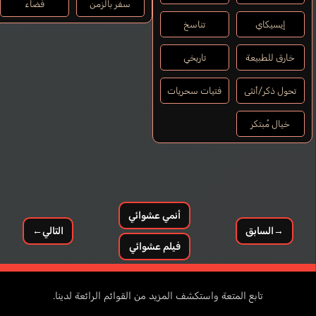
سفر بالزمن
فضاء
إيسيكاي
تناسخ
خارق للطبيعة
تاريخي
تحول ذكر/أنثى
فتيات سحريات
خيال مُبتكر
أنمي عشوائي
→
السابق
التالي
←
فيلم عشوائي
تابع المتعة واستكشف المزيد من القوائم الرائعة لدينا.