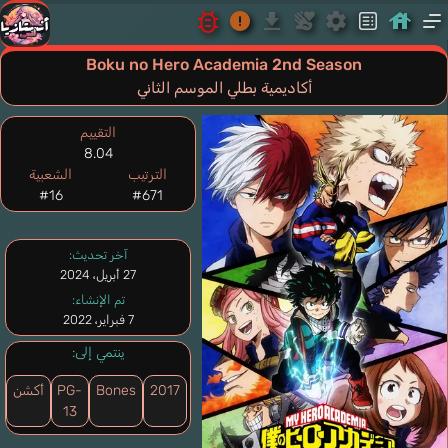
Boku no Hero Academia 2nd Season
أكاديمية بطلي الموسم الثاني
التقييم
8.04
الترتيب
الشعبية
#16
#671
آخر تحديث:
27 أبريل، 2024
تم الإنشاء:
7 فبراير، 2022
ينتمي إلى:
2017
Bones
PG-
أكشن
13