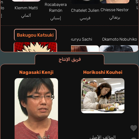
S
ón
Rocabayera
L
do
Klemm Matti
Chiesse Nestor
Chatelet Julien
Ramón
إس
ألماني
برتغالي
فرنسي
إسباني
Bakugou Katsuki
Kokuryu Sachi
Okamoto Nobuhiko
فريق الإنتاج
Nagasaki Kenji
Horikoshi Kouhei
المؤلف الأصلي