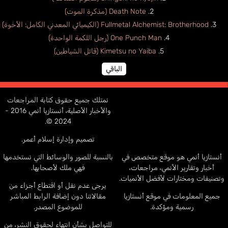
Death Note (مذكرة الموت)
Fullmetal Alchemist: Brotherhood (الكيميائي المعدني الكامل: الأخوة)
One Punch Man (رجل اللكمة الواحدة)
Kimetsu no Yaiba (قاتل الشياطين)
الباقي
نمتلك جميع حقوق كتابة المراجعات
والأخبار الأصلية، أنستازيا أنمي 2016 -
2024 ©.
تصميم وإدارة إسلام أعمر.
أنستازيا أنمي هو موقع متخصص في
بالنسبة للصور والوسائط التي نستخدمها
أخبار وتقارير الأنمي، مراجعات،
فهي ملك لأصحابها.
وتصنيفات ومختارات لأفضل الأنميات.
يرجى عدم نقل أو اقتطاع أجزاء من
جميع المعلومات في موقع أنستازيا
مقالاتنا دون إضافة الرابط المباشر
رسمية ومؤكدة.
للموضوع المصدر.
للتواصل بشأن انتهاء لحقوق النشر، من