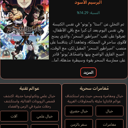
البرسيم الأسود
النسبة: 14.29%
تم التخلي عن “استا” و“يونو” في نفس الكنيسة
وفي نفس اليوم.بعد أن كبرا مع باقي الأطفال،
تعرفوا على لقب “امبراطور السحر”، والذي يمنح
لأقوى ساحر في المملكة، وتعاهدا أن يتنافسا على
منصب “امبراطور السحر” المقبل.لكن، مع الوقت،
أصبح الفارق الواضح بينها واضحًا.فـ“يونو” قادر
على ممارسة السحر بقوة وسيطرة مذهلة، أما...
المزيد
مُغامرات سحرية
عوالم تقنية
خيال ومغامرة وسحر، حيث يتم استكشاف
خيال علمي وتكنولوجيا حديثة. اكتشف
عوالم فانتازيا مليئة بالمخلوقات الغريبة
قصص الروبوتات القتالية، واستكشف
رحلات مثيرة في الزمن والفضاء
خيال
خيال حضري
خيال علمي
آلات
مغامرات
سفر بالزمن