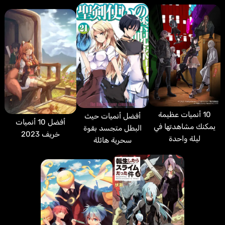
10 أنميات عظيمة
أفضل أنميات حيث
أفضل 10 أنميات
يمكنك مشاهدتها في
البطل متجسد بقوة
خريف 2023
ليلة واحدة
سحرية هائلة