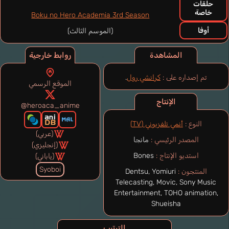
حلقات
خاصة
Boku no Hero Academia 3rd Season
أوفا
(الموسم الثالث)
المشاهدة
روابط خارجية
تم إصداره على :
كرانشي رول
.
الموقع الرسمي
الإنتاج
@heroaca_anime
النوع :
أنمي تلفزيوني (TV)
(عربي)
المصدر الرئيسي :
مانجا
(إنجليزي)
استديو الإنتاج :
Bones
(ياباني)
Syoboi
المنتجون :
Dentsu, Yomiuri
Telecasting, Movic, Sony Music
Entertainment, TOHO animation,
Shueisha
الترتيب