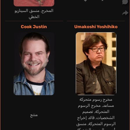
المخرج, منسق السيناريو
الخطي
Zwetkow
Contatori Yago
Doreaux
Rausenberger
Cook Justin
Umakoshi Yoshihiko
David
Lucindo Fábio
A
برتغالي
Emmanuel
ألماني
برتغالي
إس
فرنسي
Iida Tenya
Ishikawa Kaito
مخرج رسوم متحركة
مساعد, مخرج الرسوم
المتحركة, تصميم
منتج
الشخصيات, قائد إخراج
الرسوم المتحركة, منسق
أسس الرسوم المتحركة