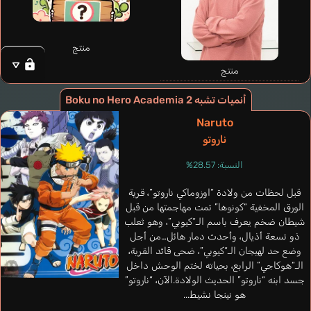
منتج
منتج
أنميات تشبه Boku no Hero Academia 2
Naruto
Reggio
ناروتو
Fitzner
Bodê
Bourlé Bastien
Volpato Lip
Sebastián
Sebastian
Andressa
فرنسي
برتغالي
النسبة: 28.57%
إسباني
ألماني
برتغالي
قبل لحظات من ولادة “اوزوماكي ناروتو”، قرية
Todoroki Shouto
الورق المخفية “كونوها” تمت مهاجمتها من قبل
Shindou Kei
Kaji Yuuki
شيطان ضخم يعرف باسم الـ“كيوبي”، وهو ثعلب
ذو تسعة أذيال، وأحدث دمار هائل…من أجل
وضع حد لهيجان الـ“كيوبي”، ضحى قائد القرية،
الـ“هوكاجي” الرابع، بحياته لختم الوحش داخل
جسد ابنه “ناروتو” الحديث الولادة.الآن، “ناروتو”
هو نينجا نشيط...