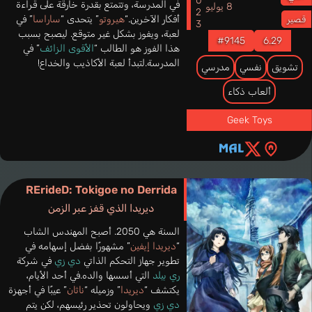
2023
في المدرسة، وتتمتع بقدرة خارقة على قراءة
8 يوليو
أفكار الآخرين.“
هيروتو
” يتحدى “
ساراسا
” في
قصير
لعبة، ويفوز بشكل غير متوقع. ليصبح بسبب
#9145
6.29
هذا الفوز هو الطالب “
الأقوى الزائف
” في
المدرسة.لتبدأ لعبة الأكاذيب والخداع!
تشويق
نفسي
مدرسي
ألعاب ذكاء
Geek Toys
RErideD: Tokigoe no Derrida
ديريدا الذي قفز عبر الزمن
السنة هي 2050. أصبح المهندس الشاب
“
ديريدا إيفين
” مشهورًا بفضل إسهامه في
تطوير جهاز التحكم الذاتي
دي زي
في شركة
ري بيلد
التي أسسها والده.في أحد الأيام،
يكتشف “
ديريدا
” وزميله “
ناثان
” عيبًا في أجهزة
دي زي
ويحاولون تحذير رئيسهم، لكن يتم