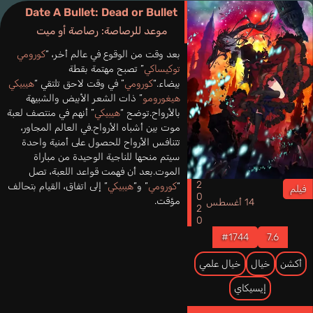
Date A Bullet: Dead or Bullet
موعد للرصاصة: رصاصة أو ميت
بعد وقت من الوقوع في عالم أخر، “
كورومي
توكيساكي
” تصبح مهتمة بقطة
بيضاء.“
كورومي
” في وقت لاحق تلتقي “
هيبيكي
هيغورومو
” ذات الشعر الأبيض والشبيهة
بالأرواح.توضح “
هيبيكي
” أنهم في منتصف لعبة
موت بين أشباه الأرواح.في العالم المجاور،
تتنافس الأرواح للحصول على أمنية واحدة
سيتم منحها للناجية الوحيدة من مباراة
الموت.بعد أن فهمت قواعد اللعبة، تصل
2020
“
كورومي
” و”
هيبيكي
” إلى اتفاق، القيام بتحالف
فيلم
مؤقت.
14 أغسطس
#1744
7.6
أكشن
خيال
خيال علمي
إيسيكاي