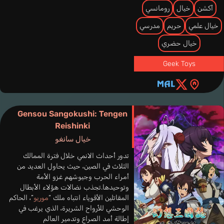
أكشن
خيال
رومانسي
خيال علمي
حريم
مدرسي
خيال حضري
Geek Toys
Gensou Sangokushi: Tengen
Reishinki
خيال سانغو
تدور أحداث الانمي خلال فترة الممالك
الثلاث في الصين، حيث يحاول العديد من
أمراء الحرب وجيوشهم غزو الأمة
وتوحيدها.تجذب نضالات هؤلاء الأبطال
المقاتلين الأقوياء انتباه ملك “
موريو
”، الحاكم
الوحشي للأرواح الشريرة، الذي يرغب في
إطالة أمد الصراع وتدمير العالم