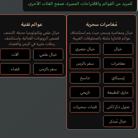
للمزيد من القوائم والاقتراحات المميزة، تصفح الفئات الأخرى.
مُغامرات سحرية
عوالم تقنية
خيال ومغامرة وسحر، حيث يتم استكشاف
خيال علمي وتكنولوجيا حديثة. اكتشف
عوالم فانتازيا مليئة بالمخلوقات الغريبة
قصص الروبوتات القتالية، واستكشف
رحلات مثيرة في الزمن والفضاء
خيال
خيال حضري
خيال علمي
آلات
مغامرات
سفر بالزمن
سفر بالزمن
فضاء
إيسيكاي
تناسخ
خارق للطبيعة
تاريخي
تحول ذكر/أنثى
فتيات سحريات
خيال مُبتكر