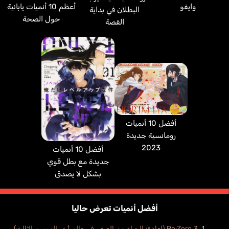
وايفو
أعظم 10 أنميات يابانية
البطلان في بداية
حول الصحة
القصة
أفضل 10 أنميات
رومانسية جديدة
2023
أفضل 10 أنميات
جديدة مع بطل قوي
بشكل لا يصدق
أفضل أنميات تعرض حاليا
Re:Zero 3 (إعادة: الحياة من الصفر، في عالم أخر الموسم الثالث)