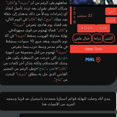
تجاهلهم.على الرغم من أن “
ديريدا
” و”
ناثان
”
يدركان الخطر، يقرران بعد تردد تأجيل اتخاذ
2018
أنمي
أي إجراءات وبدلاً من ذلك يذهبان إلى حفلة
22 سبتمبر
عيد ميلاد “
ميج
“، ابنة “
ناثان
“.في اليوم التالي،
قصير
بعد قضاء يوم هادئ، يتعرض “
ديريدا
”
#12419
5.69
و”
ناثان
” فجأة لهجوم من قوى مجهولة.في
نهاية محاولة الهروب، يسقط “
ديريدا
” في آلة
أكشن
دراما
خيال علمي
نوم بالتبريد، وبعد مرور 10 سنوات، يستيقظ
في عالم مدمر وسط حرب.بينما يتعرض
Geek Toys
“
ديريدا
” لهجوم من قبل مجموعة من أجهزة
دي زي
التي خرجت عن السيطرة، يكون على
وشك الاستسلام، ولكنه يتذكر آخر كلمات من
“ناثان
“:«
اعتن بـ”ماج”
»وعلى الرغم من المصير
القاسي الذي حل به، ينطلق “
ديريدا
” للبحث
عن “
ماج
“.
يبدو أنك وصلت للنهاية، قوائم أنستازيا متجددة باستمرار، عد قريبا وستجد
المزيد من الأنميات هنا.