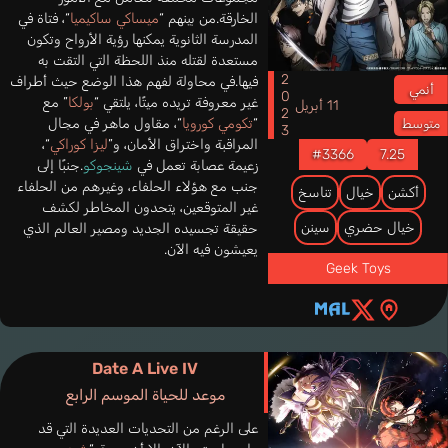
الخارقة.من بينهم “
ميساكي ساكيميا
“، فتاة في
المدرسة الثانوية يمكنها رؤية الأرواح وتكون
مستعدة لقتله منذ اللحظة التي التقت به
2023
فيها.في محاولة لفهم هذا الوضع حيث أطراف
أنمي
غير معروفة تريده ميتًا، يلتقي “
بولكا
” مع
11 أبريل
“
تكومي كورويا
“، مقاول ماهر في مجال
متوسط
المراقبة واختراق الأمان، و”
ليزا كوراكي
“،
#3366
7.25
زعيمة عصابة تعمل في
شينجوكو
.جنبًا إلى
جنب مع هؤلاء الحلفاء، وغيرهم من الحلفاء
أكشن
خيال
تناسخ
غير المتوقعين، يتحدون المخاطر لكشف
خيال حضري
سينن
حقيقة تجسيده الجديد ومصير العالم الذي
يعيشون فيه الآن.
Geek Toys
Date A Live IV
موعد للحياة الموسم الرابع
على الرغم من التحديات العديدة التي قد