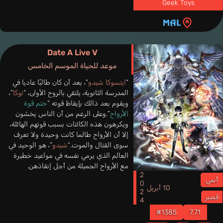
Geek Toys
Date A Live V
موعد للحياة الموسم الخامس
“
ايتسوكا شيدو
”، بعد أن كان طالبًا عاديا في
المدرسة الثانوية، يلتقي بالروح الأولى، “
توكا
”،
ويقوم بعد ذالك بإيقاظ قوته “
ختم قوة
الأرواح
”.وعلى الرغم من أن الناس يخشون
ويكرهون هذه الكائنات بسبب قوتهم الهائلة،
إلا أن الأرواح طالما كانت وحيدة ولا تعرف
سوى القتال والموت.“
شيدو
”، هو الوحيد في
العالم الذي يرمي نفسه في مواعيد خطيرة
مع الأرواح الجميلة من أجل إنقاذهن.
2024
أنمي
10 أبريل
قصير
#1385
7.71