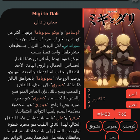
Migi to Dali
ميغي و دالي
“
أوسامو
” و”
يوكو سونوياما
” يرغبان أكثر من
أي شيء آخر في تبني كل طفل من بيت
سورامامي
، لكن الزوجان الثريان يستطيعان
اختيار طفل واحد فقط بسبب
شيخوختهما.بينما يتأملان في هذا القرار
الحساس، الجمال والروح الهادئة لأحد
الأطفال تجذب انتباههما فجأة.بعد شهرين،
يرحب الزوجان “
سونوياما
” بالمراهق البالغ
13 عامًا، “
هيتوري
“، إلى منزلهما الدافئ
2023
والمحب.ومع ذلك، فإن الطابع المتواضع
أنمي
والمفرط للأدب من “
هيتوري
” هو مجرد
2 أكتوبر
تمويه. وفي الواقع، “
هيتوري
” هو شخصية
قصير
محكمة الصنع يلعبها التوائم المتطابقان
#1488
7.68
“
ميغي
” و”
دالي
“.بالنسبة لهما، أن يكونا الطفل
المثالي لهذا الثنائي الطيب هو مجرد خطوة
كوميدي
غموض
تشويق
أولى نحو التسلل إلى بلدة هادئة معينة.بينما
سينن
يحافظان بدقة على تنكرهما، يعمل التوائم نحو