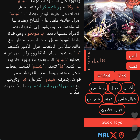
واجهها حتى الآن، إلا أن مهمة “
شيدو
إيتسوكا
” مع
راتاتوسكر
لم تنته بعد.في
انحراف عن روتينه اليومي، يصادف “
شيدو
”
امرأة جائعة ملقاة على الشارع ويقدم لها
المساعدة.بعد وصولهما إلى شقتها، تقدم
الامرأة نفسها باسم “
نيا هونجو
“، وهي فنانة
مانغا شهيرة تعمل تحت اسم مستعار.ومع
ذلك، بدلاً من الالتفاف حول الأمور، تكشف
2022
“
نيا
” مباشرة عن أنها أيضًا روح وأنها على دراية
أنمي
بعملية “
شيدو
” السرية.مهتمة برؤية جاذبيته
8 أبريل
عن كثب، “
نيا
” تتحدى “
شيدو
” لكسب إعجابها
قصير
خلال موعد. وبينما يسعى للفرصة لختم
#1334
7.73
قواها، يتعرف “
شيدو
” أكثر على “
نيا
” وتاريخها
مع
ديوس إكس ماكينا إندستريز
، اسمًا يعرفه
أكشن
خيال
رومانسي
جيدًا…
خيال علمي
حريم
مدرسي
خيال حضري
Geek Toys