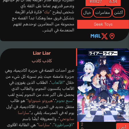
#8827
6.34
وتدمير قدرتهم تماما على الثقة بأي
شخص.ليطرح “
نيك
” فكرة قيام الأربعة
أكشن
مغامرات
خيال
بتشكيل فريق معا.وهكذا تبدأ القصة مع
مجموعة من المغامرين توحدهم ثقتهم
Geek Toys
المنعدمة في البشر…
Liar Liar
كاذب كاذب
تدور أحداث القصة في جزيرة أكاديمية، وهي
جزيرة غامضة حيث يتم تسوية كل شيء من
خلال “
الألعاب
“. الطلاب الذين يفوزون في
الألعاب يكتسبون النجوم، والطالب الذي
يحصل على أكبر عدد من النجوم يُمنح لقب
“
سبع نجوم
“.“
هيروتو شينوزاوا
” هو طالب
منتقل جديد في الجزيرة الأكاديمية. في أول
يوم له في المدرسة، يلتقي بـ”
ساراسا
سايونجي
“، والمعروفة أيضًا باسم
“
الإمبراطورة
“. “
ساراسا
” هي الطالبة الأقوى
أنمي