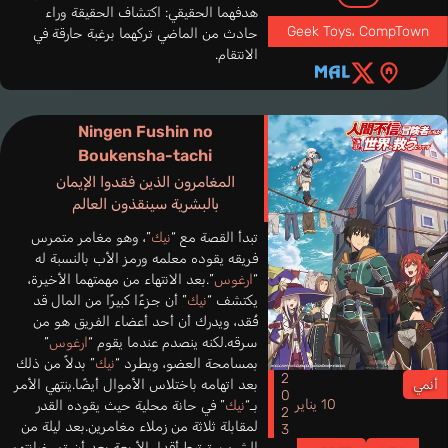
هدفهما الحقيقي: اكتشاف الحقيقة وراء
Geek Toys
،
CompTown
حادث من الماضي تركهما برغبة حارقة في
الانتقام.
Ningen Fushin no
Boukensha-tachi
المغامرون الذين فقدوا الإيمان
بالبشرية سينقذون العالم
تبدأ القصة مع “
نيك
”، وهو مغامر متمرس
فريقه يقوده معلمه ورمز الأب بالنسبة له
“
ارغوس
”.بعد الانتهاء من مهمتهما الأخيرة،
يكتشف “
نيك
” أن جزءًا كبيرًا من المال قد
فُقد، ويدرك أن أحد أعضاء الفريق هو من
سرقه.لكنه ينصدم عندما يقوم “
ارغوس
”
بمسامحة العضو، ويطرد “
نيك
” بدلاً من ذلك
2023
أنمي
بعد اتهامه باختلاس الأموال أيضًا.ينتهي الأمر
10 يناير
بـ“
نيك
” في حانة محلية حيث يقوده القدر
لمقابلة ثلاثة من زملاء مغامرين.بعد ليلة من
الشرب، ترتبط أقدار الأربعة بعد أن تم خيانتهم