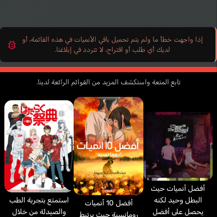
إذا واجهت خطأ ما ولم يتم تحميل باقي الأنميات في هذه القائمة، أو
لديك أي طلب أو اقتراح، لا تتردد في إبلاغنا.
تابع المتعة واستكشف المزيد من القوائم الرائعة لدينا.
أفضل أنميات حيث
البطل وحيد لكنه
استمتع بتجربة الطب
أفضل 10 أنميات
يحصل على أفضل
والصيدلة من خلال
رومانسية حيث يرتبط