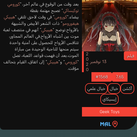
بعد وقت من الوقوع في عالم أخر، “
كورومي
توكيساكي
” تصبح مهتمة بقطة
بيضاء.“
كورومي
” في وقت لاحق تلتقي “
هيبيكي
هيغورومو
” ذات الشعر الأبيض والشبيهة
بالأرواح.توضح “
هيبيكي
” أنهم في منتصف لعبة
موت بين أشباه الأرواح.في العالم المجاور،
تتنافس الأرواح للحصول على أمنية واحدة
سيتم منحها للناجية الوحيدة من مباراة
2020
الموت.بعد أن فهمت قواعد اللعبة، تصل
فيلم
13 نوفمبر
“
كورومي
” و”
هيبيكي
” إلى اتفاق، القيام بتحالف
مؤقت.
#1568
7.65
أكشن
خيال
خيال علمي
إيسيكاي
Geek Toys