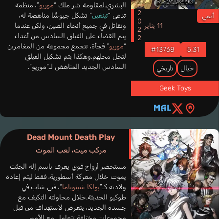
البشري.لمقاومة شر ملك “
موريو
”، منظمة
2022
تدعى “
تينغين
” تشكل جيوشًا مناهضة له،
أنمي
11 يناير
وتقاتل في جميع أنحاء الصين، ولكن عندما
يتم القضاء على الفيلق السادس من أعداء
“
موريو
” فجأة، تتجمع مجموعة من المغامرين
#13768
5.31
لتحل محلهم.وهكذا يتم تشكيل الفيلق
السادس الجديد المناهض لـ“موريو”.
خيال
تاريخي
Geek Toys
Dead Mount Death Play
مركب ميت، لعب الموت
مستحضر أرواح قوي يعرف باسم إله الجثث
يموت خلال معركة أسطورية، فقط ليتم إعادة
ولادته كـ”
بولكا شينوياما
“، فتى شاب في
طوكيو الحديثة.خلال محاولته التكيف مع
جسده الجديد، يتعرض لاستهداف من قبل
مجموعات مختلفة تتعامل مع الأمور