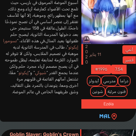
أسبوع الموضة المرموق في باريس، حيث
تلمع تحت الأضواء كعارضة أزياء.ومع ذلك،
مع أنها بمظهر رائع، وموهبة، إلا أنها للأسف
تفتقر إلى عنصر أساسي في أن تصبح نموذجًا
ناجحًا، الطول.عالقة في 158 سنتيمتر حتى
بعد دخولها المدرسة الثانوية، ليصبح حلم
طفولتها بعيد المنال.في هذه الأثناء، “
تسومورا
2020
إيكوتو
“، طالب في المدرسة الثانوية لديه
أنمي
موهبة في تصميم الملابس، ولكن لا تتوفر له
11 يناير
الموارد اللازمة لمتابعة تعليمه، ليظل طموحه
قصير
في أن يصبح مصمم أزياء مجرد حلم.ولكن
#1996
7.54
عندما يجمع القدر “
شيوكي
” و”
إيكوتو
” معًا،
تشتعل آمالهم القاتمة في قلوبهم مرة
دراما
مدرسي
أيدولز
أخرى.ومعا، يتوعدان بالتمرد على التقاليد،
فنون مرئية
شونين
وشق طريقهما الخاص في عالم الموضة.
Ezόla
Goblin Slayer: Goblin's Crown