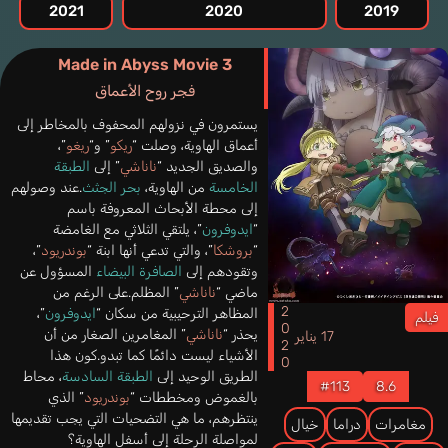
2021
2020
2019
Made in Abyss Movie 3
فجر روح الأعماق
يستمرون في نزولهم المحفوف بالمخاطر إلى
أعماق الهاوية، وصلت “
ريكو
” و“
ريغو
”،
والصديق الجديد “
ناناشي
” إلى
الطبقة
الخامسة
من الهاوية،
بحر الجثث
.عند وصولهم
إلى محطة الأبحاث المعروفة باسم
“
ايدوفرون
”، يلتقي الثلاثي مع الغامضة
“
بروشكا
”، والتي تدعي أنها ابنة “
بوندريود
”،
وتقودهم إلى
الصافرة البيضاء
المسؤول عن
ماضي “
ناناشي
” المظلم.على الرغم من
2020
المظاهر الترحيبية من سكان “
ايدوفرون
”،
فيلم
يحذر “
ناناشي
” المغامرين الصغار من أن
17 يناير
الأشياء ليست دائمًا كما تبدو.كون هذا
الطريق الوحيد إلى
الطبقة السادسة
، محاط
#113
8.6
بالغموض ومخططات “
بوندريود
” الذي
ينتظرهم، ما هي التضحيات التي يجب تقديمها
مغامرات
دراما
خيال
لمواصلة الرحلة إلى أسفل الهاوية؟