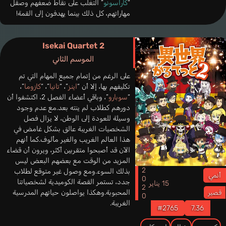
“
كاراسونو
” التغلب على نقاط ضعفهم وصقل
مهاراتهم، كل ذلك بينما يهدفون إلى القمة!
Isekai Quartet 2
الموسم الثاني
على الرغم من إتمام جميع المهام التي تم
تكليفهم بها، إلا أن “
اينز
”، “
تانيا
”، “
كازوما
”،
“
سوبارو
”، وباقي أعضاء الفصل 2، اكتشفوا أن
دورهم كطلاب لم ينته بعد.مع عدم وجود
وسيلة للعودة إلى الوطن، لا يزال فصل
الشخصيات الغريبة عالق بشكل غامض في
هذا العالم الغريب والغير مألوف.كما أنهم
الآن قد أصبحوا متقربين أكثر، ويرون أن قضاء
المزيد من الوقت مع بعضهم البعض ليس
2020
بذلك السوء.ومع وصول غير متوقع لطلاب
أنمي
جدد، تستمر القصة الكوميدية لشخصياتنا
15 يناير
المحبوبة.وهكذا يواصلون حياتهم المدرسية
قصير
الغريبة.
#2765
7.36