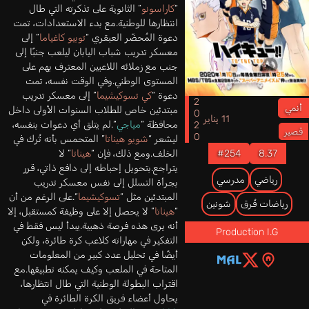
“
كاراسونو
” الثانوية على تذكرته التي طال
انتظارها للوطنية.مع بدء الاستعدادات، تمت
دعوة المُحضّر العبقري “
توبيو كاغياما
” إلى
معسكر تدريب شباب اليابان ليلعب جنبًا إلى
جنب مع زملائه اللاعبين المعترف بهم على
المستوى الوطني.وفي الوقت نفسه، تمت
دعوة “
كي تسوكيشيما
” إلى معسكر تدريب
2020
أنمي
مبتدئين خاص للطلاب السنوات الأولى داخل
11 يناير
محافظة “
مياجي
“.لم يتلق أي دعوات بنفسه،
قصير
ليشعر “
شويو هيناتا
” المتحمس بأنه تُرك في
#254
8.37
الخلف.ومع ذلك، فإن “
هيناتا
” لا
يتراجع.بتحويل إحباطه إلى دافع ذاتي، قرر
رياضي
مدرسي
بجرأة التسلل إلى نفس معسكر تدريب
المبتدئين مثل “
تسوكيشيما
“.على الرغم من أن
رياضات فُرق
شونين
“
هيناتا
” لا يحصل إلا على وظيفة كمستقبل، إلا
أنه يرى هذه فرصة ذهبية.يبدأ ليس فقط في
Production I.G
التفكير في مهاراته كلاعب كرة طائرة، ولكن
أيضًا في تحليل عدد كبير من المعلومات
المتاحة في الملعب وكيف يمكنه تطبيقها.مع
اقتراب البطولة الوطنية التي طال انتظارها،
يحاول أعضاء فريق الكرة الطائرة في