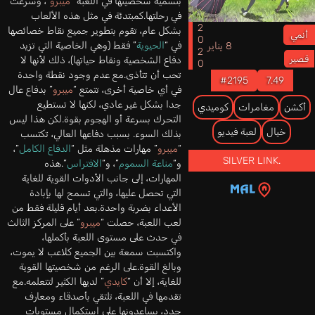
بتسمية شخصيتها في اللعبة “
ميبرو
”، وشرعت
في رحلتها.كمبتدئة في مثل هذه الألعاب
2020
بشكل عام، تقوم بتطوير جميع نقاط خصائصها
أنمي
في “
الحيوية
” فقط (وهي الخاصية التي تزيد
8 يناير
قصير
دفاع الشخصية ونقاط حياتها)، ذلك لأنها لا
تحب أن تتأذى.مع عدم وجود نقطة واحدة
#2195
7.49
في أي خاصية أخرى، تتمتع “
ميبرو
” بدفاع عال
جدا بشكل غير عادي، لكنها لا تستطيع
أكشن
مغامرات
كوميدي
التحرك بسرعة أو الهجوم بقوة.لكن هذا ليس
خيال
لعبة فيديو
بذلك السوء. بسبب دفاعها العالي، تكتسب
“
ميبرو
” مهارات مذهلة مثل “
الدفاع الكامل
”،
SILVER LINK.
و“
مناعة السموم
”، و“
الافتراس
”.هذه
المهارات، إلى جانب الأدوات القوية للغاية
التي تحصل عليها، والتي تسمح لها بإبادة
الأعداء بضربة واحدة.بعد أيام قليلة فقط من
لعب اللعبة، حصلت “
ميبرو
” على المركز الثالث
في حدث على مستوى اللعبة بأكملها،
واكتسبت سمعة بين الجميع كلاعب لا يموت،
وبالغ القوة.على الرغم من شخصيتها القوية
للغاية، إلا أن “
كايدي
” لديها الكثير لتتعلمه.مع
تقدمها في اللعبة، تلتقي بأصدقاء ومعارف
جدد، يساعدونها على استكمال مستويات