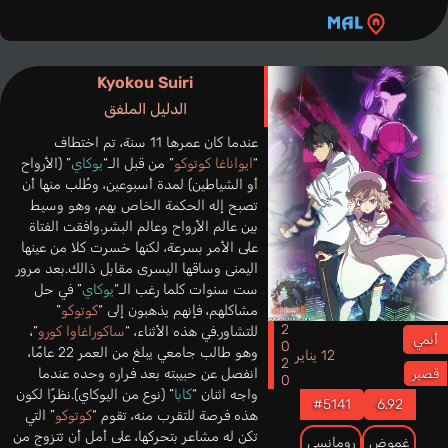
Kyokou Suiri
الدليل الملفق
عندما كان عمرها 11 سنة، تم اختطاف
“
ايواناغا كوتوكو
” من قبل الـ“
يوكاي
” (الأرواح
أو الشياطين) لمدة أسبوعين، وطُلب منها أن
تصبح إله الحكمة الخاص بهم، وهو وسيط
بين عالم الأرواح وعالم البشر.وافقت الفتاة
على الأمر بسرعة، لكنها خسرت كلا من عينها
اليمنى وساقها اليسرى مقابل ذالك.بعد مرور
ست سنوات كلما رغب الـ“
يوكاي
” في حل
مشاكلهم، فإنهم يذهبون إلى “
كوتوكو
”
2020
للتشاور.في هذه الأثناء، “
ساكوراغاوا كورو
”،
أنمي
وهو طالب جامعي يبلغ من العمر 22 عامًا،
12 يناير
انفصل عن حبيبته بعد فراره وحده عندما
قصير
واجه اثنان “
كابا
” (نوع من اليوكاي).نظرًا لكون
#5141
6.92
هذه فرصة للتقرب منه، تقوم “
كوتوكو
” التي
تكن له مشاعر بتحركها، على أمل أن تتزوج من
غموض
رومانسي