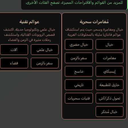
للمزيد من القوائم والاقتراحات المميزة، تصفح الفئات الأخرى.
مُغامرات سحرية
عوالم تقنية
خيال ومغامرة وسحر، حيث يتم استكشاف
خيال علمي وتكنولوجيا حديثة. اكتشف
عوالم فانتازيا مليئة بالمخلوقات الغريبة
قصص الروبوتات القتالية، واستكشف
رحلات مثيرة في الزمن والفضاء
خيال
خيال حضري
خيال علمي
آلات
مغامرات
سفر بالزمن
سفر بالزمن
فضاء
إيسيكاي
تناسخ
خارق للطبيعة
تاريخي
تحول ذكر/أنثى
فتيات سحريات
خيال مُبتكر