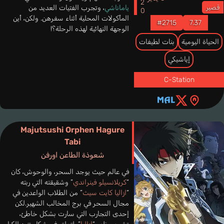
قصير
ياماناشي
، وتجرب الفتيات العديد من
المأكولات المحلية أثناء سفرهن. ولكن، أين
#2715
7.37
الوجهة النهائية لهذه الرحلة؟!
الحياة اليومية
بنات لطيفات
إياشيكي
C-Station
Majutsushi Orphen Hagure
Tabi
شعوذة الطاعن اورفن
في عالم حيث يوجد السحر، والوحوش، كان
“
كريلانسيلو فينراندي
” وشقيقته التي ربته
“
ازاليا كايت سيث
” من الطلاب الواعدين في
مجال السحر في برج المخالب الشهير.لكن
إحدى التجارب التي سارت بشكل خاطئ،