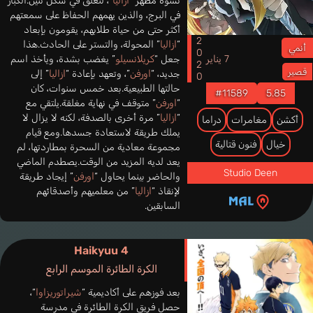
تشوه مظهر “
ازاليا
”، لتعلق في شكل تنين.الكبار
في البرج، والذين يهمهم الحفاظ على سمعتهم
أكثر حتى من حياة طلابهم، يقومون بإبعاد
2020
“
ازاليا
” المحولة، والتستر على الحادث.هذا
أنمي
7 يناير
جعل “
كريلانسيلو
” يغضب بشدة، ويأخذ اسم
قصير
جديد، “
اورفن
”، وتعهد بإعادة “
ازاليا
” إلى
حالتها الطبيعية.بعد خمس سنوات، كان
#11589
5.85
“
اورفن
” متوقف في نهاية مغلقة.يلتقي مع
“
ازاليا
” مرة أخرى بالصدفة، لكنه لا يزال لا
أكشن
مغامرات
دراما
يملك طريقة لاستعادة جسدها.ومع قيام
خيال
فنون قتالية
مجموعة معادية من السحرة بمطاردتها، لم
يعد لديه المزيد من الوقت.يصطدم الماضي
Studio Deen
والحاضر بينما يحاول “
اورفن
” إيجاد طريقة
لإنقاذ “
ازاليا
” من معلميهم وأصدقائهم
السابقين.
Haikyuu 4
الكرة الطائرة الموسم الرابع
بعد فوزهم على أكاديمية “
شيراتوريزاوا
“،
حصل فريق الكرة الطائرة في مدرسة