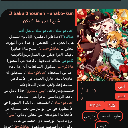
Jibaku Shounen Hanako-kun
شبح الفتى، هاناكو كن
“
هاناكو سان، هاناكو سان… هل أنت
هناك؟
”الأساطير الحضرية اليابانية تشتمل
على العديد من القصص، واحدة من أشهرها
تتعلق بـ “
هاناكو-سان
“، شبح فتاة صغيرة
تُخيف المراحيض في المدارس.وأكاديمية
كامومي
تمتلك نسختها الخاصة من أسطورة
هاناكو-سان
.فتقول الشائعات أنه إذا نجح
أحد في استدعاء “
هاناكو-سان
“، ستُحقق له
أمانيه.لذلك، حاول العديد من الأشخاص
2020
استدعاؤها، ولكن جميع المحاولات
أنمي
فشلت.ومع ذلك، “
نيني ياشيرو
“، فتاة تأمل في
10 يناير
الحظ الرومانسي، تتجرأ على استدعاء
قصير
“
هاناكو-سان
“، لتكتشف أن الفتاة الشهيرة في
#1104
7.82
الأسطورة هي في الواقع فتى!بعد سلسلة من
الأحداث المؤسفة التي تتعلق بأماني “
نيني
”
خارق للطبيعة
مدرسي
الرومانسية، تورطت دون قصد في عالم
شونين
الخوارق وأصبحت مساعدة “
هاناكو-كن
“.قريبًا،