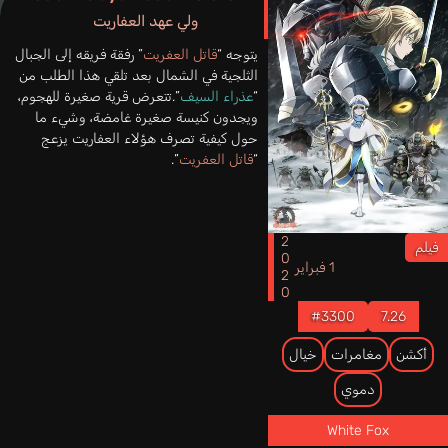
ولي عهد العفاريت
يتوجه “
قاتل العفريت
” رفقة فريقه إلى الجبال
الثلجية في الشمال بعد تلقي هذا الطلب من
“
عذراء السيف
”.تتعرض قرية صغيرة للهجوم،
ويجدون كنيسة صغيرة غامضة، وشيء ما
حول كيفية تصرف هؤلاء العفاريت يزعج
“
قاتل العفريت
”.
2020
فيلم
1 فبراير
#3300
7.26
أكشن
مغامرات
خيال
دموي
White Fox