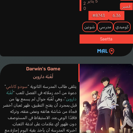
2020
5 يناير
قصير
#8743
6.36
كوميدي
مدرسي
شونين
Saetta
Darwin's Game
لُعْبَة داروين
يتلقى طالب المدرسة الثانوية “
سودو كانامي
”
دعوة من أحد زملائه في الفصل للعب “
لُعْبَة
داروين
”، وهي لُعْبَة جوال لم يسمع بها من
قبل.بمجرد أن يفتح التطبيق، ظهر ثعبان أخضر
فجأة من شاشة هاتفه وعض عنقه، وتركه
فاقدًا الوعي.عند الاستيقاظ في المستوصف
دون ظهور أي علامات على لدغة الثعبان،
أخبرته المدرسة أن يأخذ بقية اليوم إجازة.مع