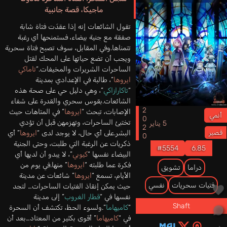
ماجيكا، قصة جانبية
تقول الشائعات إنه إذا عقدَت فتاة شابة
صفقة مع جنية بيضاء، فستمنحها أي رغبة
تتمناها.وفي المقابل، سوف تصبح فتاة سحرية
ويجب أن تضع حياتها على المحك لقتل
الساحرات الشريرات والمخيفات.“
تاماكي
ايروها
”، طالبة في الإعدادي بمدينة
“
تاكارازاكي
”، وهي دليل حي على صحة هذه
الشائعات.بقوس سحري والقدرة على شفاء
2020
الإصابات، تبحث “
ايروها
” في المتاهات حيث
أنمي
تختبئ الساحرات، وتهزمهن قبل أن تؤدي
5 يناير
قصير
البشر.على أي حال، لا يوجد لدى “
ايروها
” أي
ذكريات عن الرغبة التي طلبت، وحتى الجنية
#5554
6.85
البيضاء نفسها “
كيوبي
”، لا يبدو أن لديها أي
فكرة عما طلبته “
ايروها
” منها.في يوم من
دراما
تشويق
الأيام، تسمع “
ايروها
” شائعات عن مدينة
فتيات سحريات
نفسي
حيث يمكن إنقاذ الفتيات الساحرات… لتجد
نفسها في “
قطار الغروب
” إلى مدينة
Shaft
“
كاميهاما
”.ولسوء الحظ، تكتشف أن السحرة
في “
كاميهاما
” أقوى بكثير من المعتاد…بعد أن