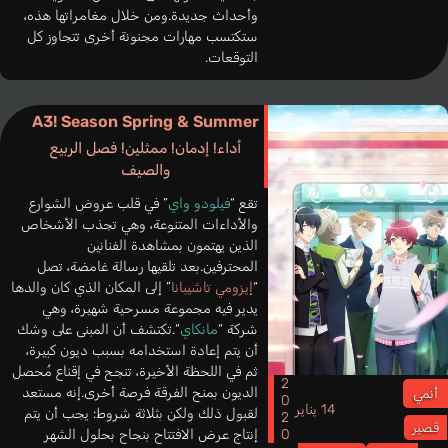
وأحداث جديدة.ومن خلال مغامراتها هذه،
ستكتسب مهارات مجنونة أخرى تتجاوز كل
التوقعات.
A3! Season Spring & Summer
أداء! إدمان! ممثلين! فصل الربيع
والصيف
تقع “
فيلودو واي
” في قلب عروض الشوارع
والأداءات المتنوعة، وهي تجذب الأشخاص
الذين يهتمون بمشاهدة الفنانين
المحترفين.بعد تلقيها رسالة غامضة، تصل
“
إيزومي تاشيبانا
” إلى المكان الذي كان والدها
يدير فيه مجموعة مسرحية شهيرة، وهي
شركة “
مانكاي
“.تكتشف أن المبنى على وشك
أن يتم إعادة استخدامه بسبب ديون كبيرة،
ثم في اللحظة الأخيرة، تنجح في إقناع مُحصل
2020
الديون بمنح الفرقة فرصة أخرى.إنه مستعد
أنمي
14 يناير
لقبول ذلك ولكن بثلاثة شروط: يجب أن يتم
قصير
إنتاج عرض الافتتاح بنجاح بحلول الشهر