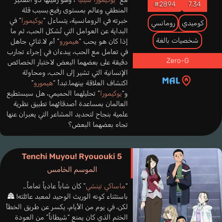
#2894
7.34
المنطقي وعالم بمستوى رفيع.بسبب قلة
خبرته في الرومانسية، يتساءل “
يوكيمورا
” في
كوميدي
رومانسي
البداية عن العوامل التي تُشكل الحب، ثم ما
شخصيات بالغة
إذا كان هو يحب “
هيمورو
” أم لا.ثنائي جاهل
في تعامل مع الحب، يبدءان في إجراء تجارب
Zero-G
دقيقة على بعضهما البعض لاختبار الخصائص
الإنسانية التي تشير إلى الحب، ومحاولة
اكتشاف العلاقة بينهما.تبدأ “
هيمورو
”
و“
يوكيمورا
” تحليلهما الحميمي، هل سيستطيع
العالمان بمساعدة أصدقائهما تطبيق نظرية
علمية بنجاح لتحديد المشاعر التي يعبران عنها
تجاه بعضهما البعض؟
Tenchi Muyou! Ryououki 5
الموسم الخامس
“
ماساكي تينشي
” كان شاباً عادياً تماماً…
باستثناء كونه الوريث الوحيد لمعبد عائلته! 🏯
لكن، في يوم من الأيام، يكسر عن طريق الخطأ
الختم الذي كان يمنع “شيطاناً” من العودة