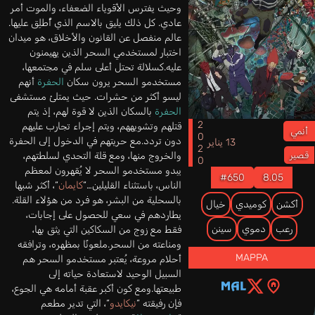
وحيث يفترس الأقوياء الضعفاء، والموت أمر
عادي. كل ذلك يليق بالاسم الذي أُطلِق عليها.
عالم منفصل عن القانون والأخلاق، هو ميدان
اختبار لمستخدمي السحر الذين يهيمنون
عليه.كسلالة تحتل أعلى سلم في مجتمعها،
مستخدمو السحر يرون سكان
الحفرة
أنهم
ليسو أكثر من حشرات. حيث يمتلئ مستشفى
الحفرة
بالسكان الذين لا قوة لهم، إذ يتم
2020
قتلهم وتشويههم، ويتم إجراء تجارب عليهم
أنمي
دون تردد.مع حريتهم في الدخول إلى الحفرة
13 يناير
والخروج منها، ومع قلة التحدي لسلطتهم،
قصير
يبدو مستخدمو السحر لا يُقهرون لمعظم
#650
8.05
الناس، باستثناء القليلين…“
كايمان
“، أكثر شبها
بالسحلية من البشر، هو فرد من هؤلاء القلة.
أكشن
كوميدي
خيال
يطاردهم في سعي للحصول على إجابات،
رعب
دموي
سينن
فقط مع زوج من السكاكين التي يثق بها،
ومناعته من السحر.ملعونًا بمظهره، وترافقه
MAPPA
أحلام مروعة، يُعتبر مستخدمو السحر هم
السبيل الوحيد لاستعادة حياته إلى
طبيعتها.ومع كون أكبر عقبة أمامه هي الجوع،
فإن رفيقته “
نيكايدو
“، التي تدير مطعم