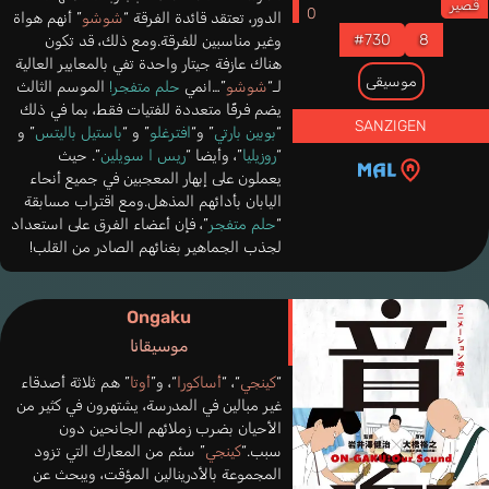
قصير
الدور، تعتقد قائدة الفرقة “
شوشو
” أنهم هواة
#730
8
وغير مناسبين للفرقة.ومع ذلك، قد تكون
هناك عازفة جيتار واحدة تفي بالمعايير العالية
موسيقى
لـ“
شوشو
”…انمي
حلم متفجر!
الموسم الثالث
يضم فرقًا متعددة للفتيات فقط، بما في ذلك
SANZIGEN
“
بوبين بارتي
” و“
افترغلو
” و “
باستيل باليتس
” و
“
روزيليا
”، وأيضا “
ريس ا سويلين
”. حيث
يعملون على إبهار المعجبين في جميع أنحاء
اليابان بأدائهم المذهل.ومع اقتراب مسابقة
“
حلم متفجر
”، فإن أعضاء الفرق على استعداد
لجذب الجماهير بغنائهم الصادر من القلب!
Ongaku
موسيقانا
“
كينجي
“، “
أساكورا
“، و”
أوتا
” هم ثلاثة أصدقاء
غير مبالين في المدرسة، يشتهرون في كثير من
الأحيان بضرب زملائهم الجانحين دون
سبب.“
كينجي
” سئم من المعارك التي تزود
المجموعة بالأدرينالين المؤقت، ويبحث عن