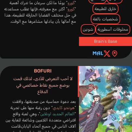
“
كورو
” يومًا ما.لكن سرعان ما تدرك أهمية
خارق للطبيعة
“
كورو
” أكثر. مع معرفته، فإنها تطلب مساعدته
في حل مختلف القضايا الخارقة للطبيعة، هذا
شخصيات بالغة
مع أمالها بأن يبادلها مشاعرها مع الوقت.
مخلوقات أسطورية
شونين
Brain's Base
BOFURI
لا أحب التعرض للأذى، لذلك قمت
بوضع جميع نقاط خصائصي في
الدفاع
بعد دعوة حماسية من صديقتها، وافقت
“
هونجو كايدي
” دون رغبة منها على تجربة
“
العالم الجديد اونلاين
”، وهي لعبة واقع
افتراضي متعددة اللاعبين وشائعة للغاية بين
ألاف الناس في جميع أنحاء اليابان.قامت