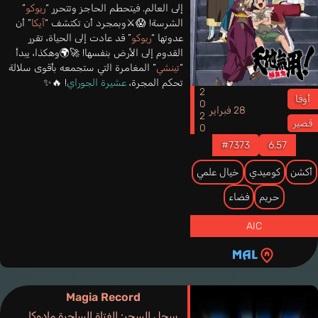
إلى العالم. فيتحطم الحاجز وتتحرر “
ريوكو
”
الشرسة! 😱⚔️وبمجرد أن تكتشف “
آيكا
” أن
عدوتها “
ريوكو
” قد عادت إلى الحياة، تقرر
القدوم إلى الأرض بنفسها! 🚀🌍وهكذا، يبدأ
“
تينشي
” المغامرة التي ستجمعه بأقوى سلالة
تحكم المجرة،
عشيرة الجوراي
! 🔥✨
2020
أوفا
28 فبراير
قصير
#7373
6.57
أكشن
كوميدي
خيال علمي
حريم
فضاء
AIC
Magia Record
سجل السحر: الفتاة الساحرة مادوكا