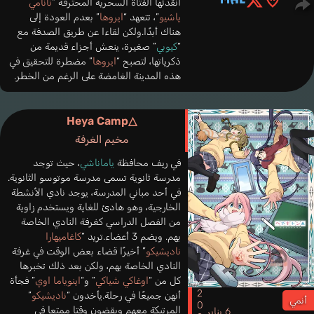
أنقدتها الفتاة السحرية المحترفة “
نانامي
ياشيو
”، تتعهد “
ايروها
” بعدم العودة إلى
هناك أبدًا.ولكن لقاءا عن طريق الصدفة مع
“
كيوبي
” صغيرة، ينعش أجزاء قديمة من
ذكرياتها، لتصبح “
ايروها
” مضطرة للتحقيق في
هذه المدينة الغامضة على الرغم من الخطر.
Heya Camp△
مخيم الغرفة
في ريف محافظة
ياماناشي
، حيث توجد
مدرسة ثانوية تسمى مدرسة موتوسو الثانوية.
في أحد مباني المدرسة، يوجد نادي الأنشطة
الخارجية، وهو هادئ للغاية ويستخدم زاوية
من الفصل الدراسي كغرفة النادي الخاصة
بهم. ويضم 3 أعضاء.تريد “
كاغاميهارا
ناديشيكو
” أخيرًا قضاء بعض الوقت في غرفة
النادي الخاصة بهم، ولكن بعد ذلك تخبرها
كل من “
اوغاكي شياكي
” و“
اينوياما اوي
” فجأة
2020
أنهن جميعًا في رحلة.يأخدون “
ناديشيكو
”
أنمي
المرتبكة معهم ويقضون وقتا ممتعا في
6 يناير