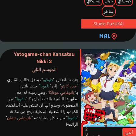
كوميدي
خيال
إيسيكاي
ساخر
Studio PuYUKAI
Yatogame-chan Kansatsu
Nikki 2
الموسم الثاني
بعد نشأته في “
طوكيو
”، ينتقل طالب الثانوي
“
جين كايتو
”، إلى “
ناغويا
” حيث يلتقي
بـ“
ياتوغامي موناكا
”، وهي زميلة له، مع
مظهرها الشبيه بالقطط ولهجة “
ناغويا
” غير
المصقولة، ويبدو أنها لن تنفتح عليه أبدا.هذه
الكوميديا الشعبية المحلية ترفع من مكانة
“
ناغويا
” من خلال مشاهدة “
ياتوغامي تشان
”
الرائعة!
أنمي