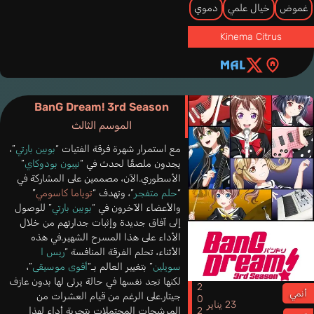
غموض
خيال علمي
دموي
Kinema Citrus
BanG Dream! 3rd Season
الموسم الثالث
مع استمرار شهرة فرقة الفتيات “
بوبين بارتي
”،
يجدون ملصقًا لحدث في “
نيبون بودوكاي
”
الأسطوري.الآن، مصممين على المشاركة في
“
حلم متفجر
”، وتهدف “
توياما كاسومي
”
والأعضاء الآخرون في “
بوبين بارتي
” للوصول
إلى آفاق جديدة وإثبات جدارتهم من خلال
الأداء على هذا المسرح الشهير.في هذه
الأثناء، تحلم الفرقة المنافسة “
ريس ا
سويلين
” بتغيير العالم بـ“
أقوى موسيقى
”،
لكنها تجد نفسها في حالة يرثى لها بدون عازف
2020
أنمي
جيتار.على الرغم من قيام العشرات من
23 يناير
المرشحات المحتملات بتجربة أداء لهذا