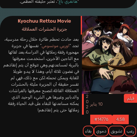
“
هانغري باغ
“، تعتبر حليفته العظمى.
Kyochuu Rettou Movie
جزيرة الحشرات العملاقة
بعد حادث تحطم طائرة خلال رحلة مدرسية،
تجد “
اوريبي موتسومي
” نفسها في جزيرة
مهجورة رفقة زملائها في الدراسة.بعد لقائها
مع الناجين الأخرين، استخدمت معرفتها
بالبرية لمساعدتهم.وهي تتوقع أن يتم إنقاذهم
في غضون ثلاثة أيام، وهذا لا يبدو طويلا
للغاية ويمكن تحمله.لكن مع ذلك، فهي لم
تفسر حقيقة أن الجزيرة مليئة بالحشرات
العملاقة القاتلة.لتصبح معرفتها بالفراشات
2020
والدبابير وغيرها هي الشيء الوحيد الذي
فيلم
يمكنه مساعدتها للبقاء على قيد الحياة رفقة
10 يناير
زملائها حتى يتم إنقاذهم!
#14776
4.58
رعب
تشويق
دموي
بقاء