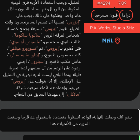
المقبل، ويجب استعادة الأربع فرق فرعية
#4294
7.09
المكونة من الرجال، ثم سداد الديون خلال
دراما
فنون مسرحية
عام واحد. وعلاوة على ذلك، يجب على
“
إيزومي
” نفسها أن تصبح المديرة.بدون وقت
P.A. Works, Studio 3Hz
للضياع، تقوم “
إيزومي
” بسرعة بجمع خمسة
أشخاص لفرقة الربيع: “
ساكويا ساكوما
“،
طالب ثانوي متحمس، “
ماسومي أوسوي
“،
فتى مُغرم بـ”
إيزومي
“، ثم “
تسوزورو ميناغي
“،
كاتب مسرحي طموح، و”
إيتارو تشيغاساكي
“،
عامل مكتب ناضج، و”
سيترون
“، أجنبي
ودود.على الرغم من أن بعضهم لديه تجربة
قليلة بينما الباقي ليست لديه تجربة في التمثيل
على الإطلاق، إلا أنه يتوقف على “
إيزومي
”
تدريبهم وإعدادهم لأداء سيعيد شركة
“
مانكاي
” إلى عهدها السابق من النجاح.
يبدو أنك وصلت للنهاية، قوائم أنستازيا متجددة باستمرار، عد قريبا وستجد
المزيد من الأنميات هنا.