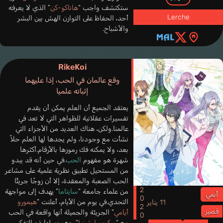
ستكتشف واجب “
هاناكو-كن
” الذي لا يعرفه
Lerche
أحد، الحفاظ على التوازن الهش بين البشر
والأشباح.
RikeKoi
وقع عالمان في الحب، إذا عليهما
إثباته علميا
يعتقد الجميع أن العلم يمكن أن يقدم
تفسيرات عقلانية للظواهر التي لا تعد في
عالمنا.ولكن، هناك العديد من الأجزاء التي
نشأت مع وجودنا، ولم يجدها لها العلم حلاً
بعد، ولا يمكنه فك رموزها بالأرقام.أكثرها
شهرة هو مفهوم
الحب
.في حين أنه قد يبدو
من المستحيل تطبيق نظرية علمية على مشاعر
الحب الصعبة والمعقدة، إلا أن زوجًا جريئًا
2020
من علماء جامعة “
سايتاما
” يهدف إلى مواجهة
أنمي
التحدي.في يوم من الأيام، أعلنت “
هيمورو
11 يناير
قصير
أيامي
” الجريئة والجميلة أنها واقعة في الحب
مع “
يوكيمورا شينيا
”، وهو زميلها ذو التفكير